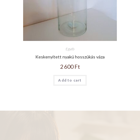
Egyéb
Keskenyített nyakú hosszúkás váza
2 600
Ft
Add to cart