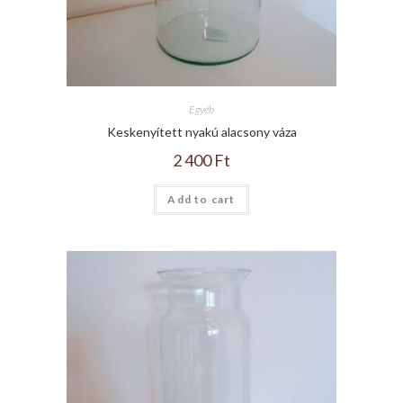
Egyéb
Keskenyített nyakú alacsony váza
2 400
Ft
Add to cart