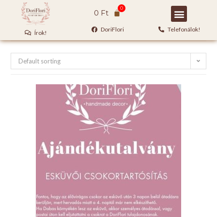
0
Ft
DoriFlori
Telefonálok!
Írok!
Default sorting