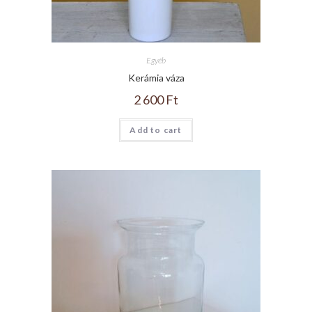
Egyéb
Kerámia váza
2 600
Ft
Add to cart