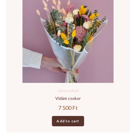
Száraz csokrok
Vidám csokor
7 500
Ft
Add to cart