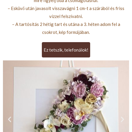
mire figyelj oda a csomagolásnál.
– Esküvő után javasolt visszavágni 1 cm-t a szárából és friss
vízzel felszívatni.
– A tartósítás 2 hétig tart és utána a 3. héten adom fel a
csokrot, kép formájában.
Ez tetszik, telefonálok!