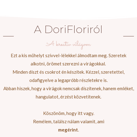
A DoriFloriról
A kreatív világom
Ezt a kis műhelyt szívvel-lélekkel álmodtam meg. Szeretek
alkotni, örömet szerezni a virágokkal.
Minden díszt és csokrot én készítek. Kézzel, szeretettel,
odafigyelve a legapróbb részletekre is.
Abban hiszek, hogy a virágok nemcsak díszítenek, hanem emléket,
hangulatot, érzést közvetítenek.
Köszönöm, hogy itt vagy.
Remélem, találsz nálam valamit, ami
megérint
.