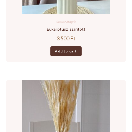
Szárazvirágok
Eukaliptusz, szárított
3 500
Ft
Add to cart