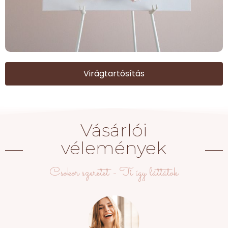
Virágtartósítás
Vásárlói
vélemények
Csokor szeretet - Ti így láttátok