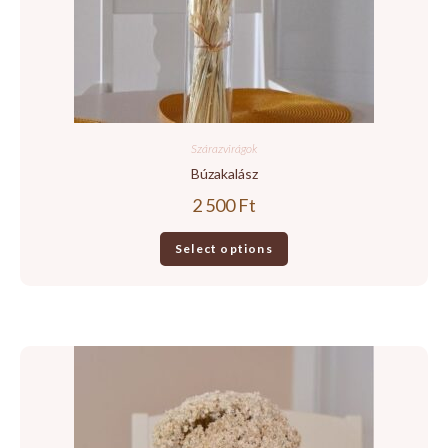
Szárazvirágok
Búzakalász
2 500
Ft
Select options