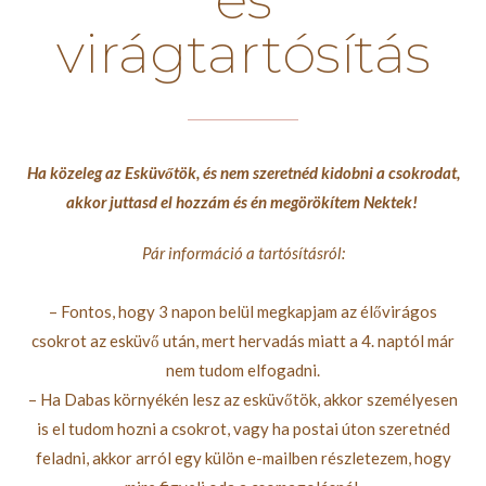
virágtartósítás
Ha közeleg az Esküvőtök, és nem szeretnéd kidobni a csokrodat,
akkor juttasd el hozzám és én megörökítem Nektek!
Pár információ a tartósításról:
– Fontos, hogy 3 napon belül megkapjam az élővirágos
csokrot az esküvő után, mert hervadás miatt a 4. naptól már
nem tudom elfogadni.
– Ha Dabas környékén lesz az esküvőtök, akkor személyesen
is el tudom hozni a csokrot, vagy ha postai úton szeretnéd
feladni, akkor arról egy külön e-mailben részletezem, hogy