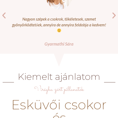
Nagyon szépek a csokrok, tökéletesek, szemet
gyönyörködtetőek, annyira de annyira feldobja a kedvem!
Gyarmathi Sára
Kiemelt ajánlatom
Virágba zárt pillanatok
Esküvői csokor
és