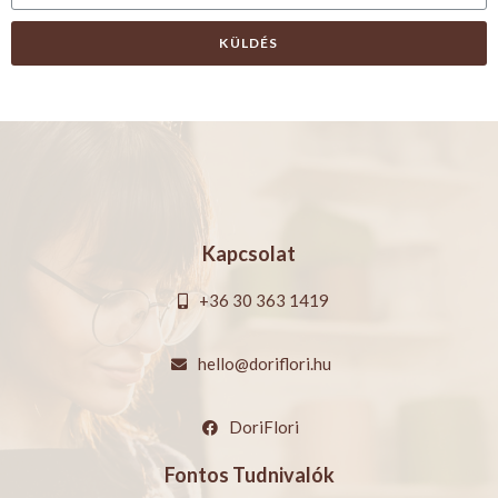
KÜLDÉS
Kapcsolat
+36 30 363 1419
hello@doriflori.hu
DoriFlori
Fontos Tudnivalók