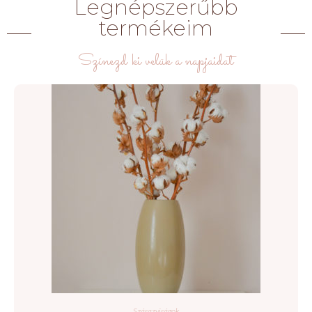
Legnépszerűbb
termékeim
Színezd ki velük a napjaidat
Szárazvirágok