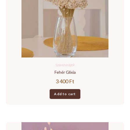
Szárazvirágok
Fehér Glixia
3 400
Ft
Add to cart