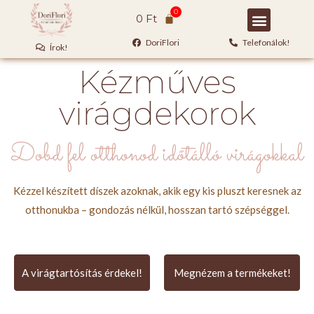
0
Ft
DoriFlori
Telefonálok!
Írok!
Kézműves
virágdekorok
Dobd fel otthonod időtálló virágokkal
Kézzel készített díszek azoknak, akik egy kis pluszt keresnek az
otthonukba – gondozás nélkül, hosszan tartó szépséggel.
A virágtartósítás érdekel!
Megnézem a termékeket!