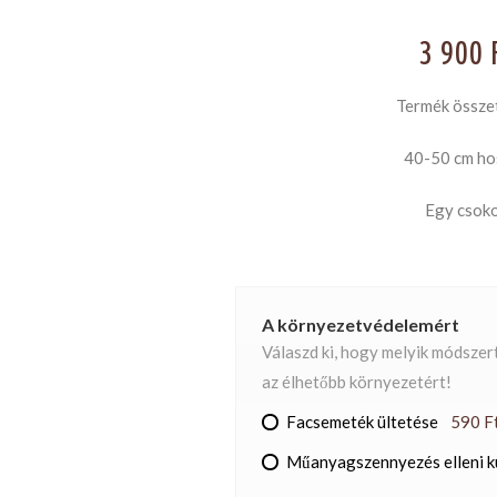
3 900
Termék összet
40-50 cm ho
Egy csok
A környezetvédelemért
Válaszd ki, hogy melyik módszer
az élhetőbb környezetért!
Facsemeték ültetése
590 F
Műanyagszennyezés elleni 