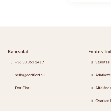
Kapcsolat
Fontos Tud
+36 30 363 1419
Szállítási
hello@doriflori.hu
Adatkezel
DoriFlori
Általános
Gyarkan 