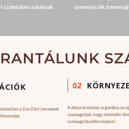
őt számtalan családnak.
szennyezzék, hanem újr
ARANTÁLUNK S
02
KÖRNYEZ
ÁCIÓK
A dekorációinkat organikus és 
zönhetően a DoriFlori termékek
csomagoljuk, hogy minimális ö
otthonodat.
csomagolásokhoz képest.