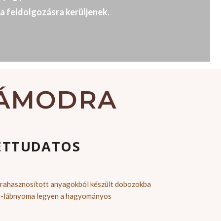
a feldolgozásra kerüljenek.
ZÁMODRA
ETTUDATOS
újrahasznosított anyagokból készült dobozokba
ko-lábnyoma legyen a hagyományos