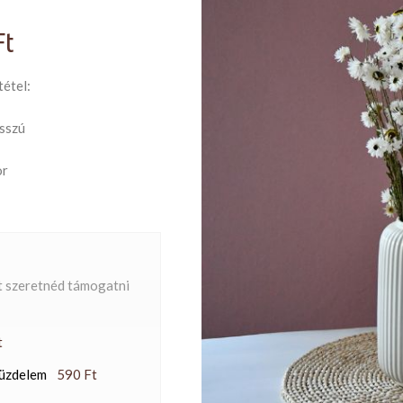
Ft
étel:
sszú
or
t szeretnéd támogatni
t
küzdelem
590 Ft