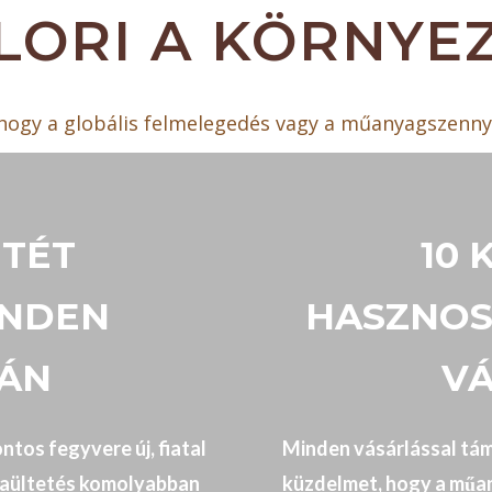
LORI A KÖRNYE
 hogy a globális felmelegedés vagy a műanyagszenn
ETÉT
10
INDEN
HASZNOS
TÁN
VÁ
ntos fegyvere új, fiatal
Minden vásárlással tá
A faültetés komolyabban
küzdelmet, hogy a műan