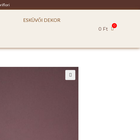
riflori
ESKÜVŐI DEKOR
0
Ft
🔍