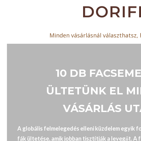
DORIF
Minden vásárlásnál választhatsz,
10 DB FACSEM
ÜLTETÜNK EL M
VÁSÁRLÁS U
A globális felmelegedés elleni küzdelem egyik fo
fák ültetése, amik jobban tisztítják a levegőt. 