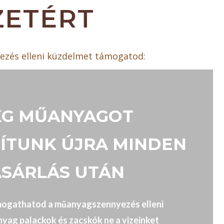
ZETÉRT
yezés elleni küzdelmet támogatod:
 KG MŰANYAGOT
ÍTUNK ÚJRA MINDEN
SÁRLÁS UTÁN
mogathatod a műanyagszennyezés elleni
yag palackok és zacskók ne a vizeinket