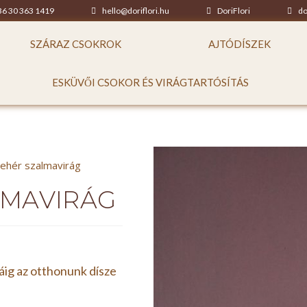
36 30 363 1419
hello@doriflori.hu
DoriFlori
do
SZÁRAZ CSOKROK
AJTÓDÍSZEK
ESKÜVŐI CSOKOR ÉS VIRÁGTARTÓSÍTÁS
Fehér szalmavirág
LMAVIRÁG
áig az otthonunk dísze