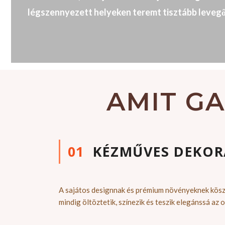
légszennyezett helyeken teremt tisztább leveg
AMIT G
01
KÉZMŰVES DEKOR
A sajátos designnak és prémium növényeknek kös
mindig öltöztetik, színezik és teszik elegánssá az 