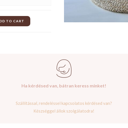
DD TO CART
Ha kérdésed van, bátran keress minket!
Szállítással, rendeléssel kapcsolatos kérdésed van?
Készséggel állok szolgálatodra!