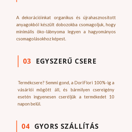
A dekorációinkat organikus és újrahasznosított
anyagokból készült dobozokba csomagoljuk, hogy
minimális öko-lábnyoma legyen a hagyományos
csomagolásokhoz képest.
03
EGYSZERŰ CSERE
Termékcsere? Semmi gond, a DoriFlori 100%-ig a
vásárlói mögött áll, és bármilyen csereigény
esetén ingyenesen cseréljük a termékedet 10
napon belül.
04
GYORS SZÁLLÍTÁS