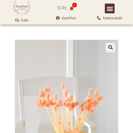
0
Ft
DoriFlori
Telefonálok!
Írok!