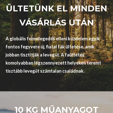
ÜLTETÜNK EL MINDEN
VÁSÁRLÁS UTÁN
A globális felmelegedés elleni küzdelem egyik
fontos fegyvere új, fiatal fák ültetése, amik
jobban tisztítják a levegőt. A faültetés
komolyabban légszennyezett helyeken teremt
tisztább levegőt számtalan családnak.
10 KG MŰANYAGOT