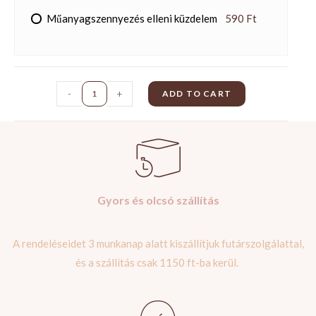
Műanyagszennyezés elleni küzdelem
590 Ft
-
+
ADD TO CART
Gyors és olcsó szállítás
A rendeléseidet 3 munkanap alatt kiszállítjuk futárszolgálattal,
és a szállítás csak 1150 ft-ba kerül.