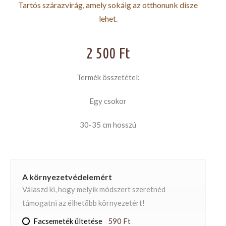
Tartós szárazvirág, amely sokáig az otthonunk dísze
lehet.
2 500
Ft
Termék összetétel:
Egy csokor
30-35 cm hosszú
A környezetvédelemért
Válaszd ki, hogy melyik módszert szeretnéd
támogatni az élhetőbb környezetért!
Facsemeték ültetése
590 Ft